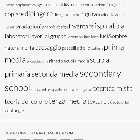
colori caldi&freddi
composizione fotografica
interdisciplinare
collage
dipingere
figura
copiare
fogli di lavoro
disegno dal vero
ispirato a
inventare
gradazioni
graphic design
fumetti
laboratori
lavori di gruppo
luci&ombre
lezioni on-line
linea
prima
paesaggio
natura morta
pastelli ad olio
pattern
media
scuola
ritratto
scuola media
progettazione
secondary
seconda media
primaria
school
tecnica mista
silhouette
spazio positivo e negativo
terza media
teoria del colore
texture
video tutorial
zentangle
RESTA CONNESSO A ARTEASCUOLA.COM