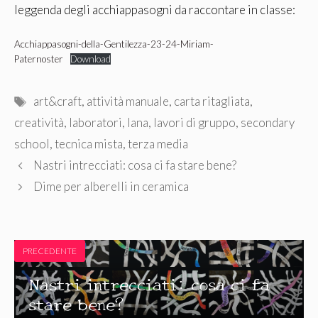
leggenda degli acchiappasogni da raccontare in classe:
Acchiappasogni-della-Gentilezza-23-24-Miriam-
Paternoster
Download
Tag
art&craft
,
attività manuale
,
carta ritagliata
,
creatività
,
laboratori
,
lana
,
lavori di gruppo
,
secondary
school
,
tecnica mista
,
terza media
Nastri intrecciati: cosa ci fa stare bene?
Dime per alberelli in ceramica
PRECEDENTE
Nastri intrecciati: cosa ci fa
stare bene?