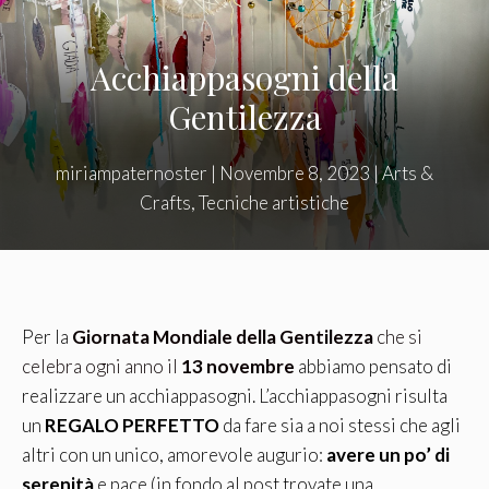
Acchiappasogni della
Gentilezza
miriampaternoster
|
Novembre 8, 2023
|
Arts &
Crafts
,
Tecniche artistiche
Per la
Giornata Mondiale della Gentilezza
che si
celebra ogni anno il
13 novembre
abbiamo pensato di
realizzare un acchiappasogni. L’acchiappasogni risulta
un
REGALO PERFETTO
da fare sia a noi stessi che agli
altri con un unico, amorevole augurio:
avere un po’ di
serenità
e pace (in fondo al post trovate una