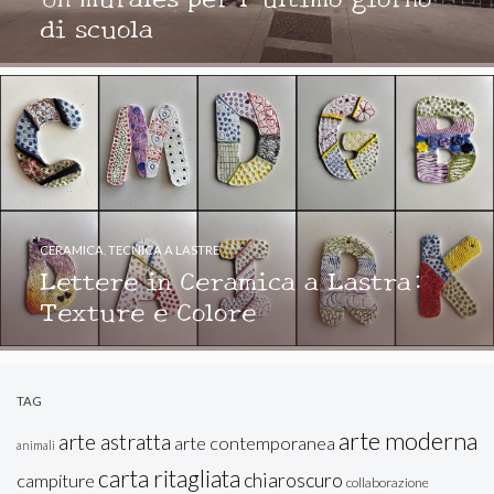
di scuola
CERAMICA
,
TECNICA A LASTRE
Lettere in Ceramica a Lastra:
Texture e Colore
TAG
arte moderna
arte astratta
arte contemporanea
animali
carta ritagliata
chiaroscuro
campiture
collaborazione