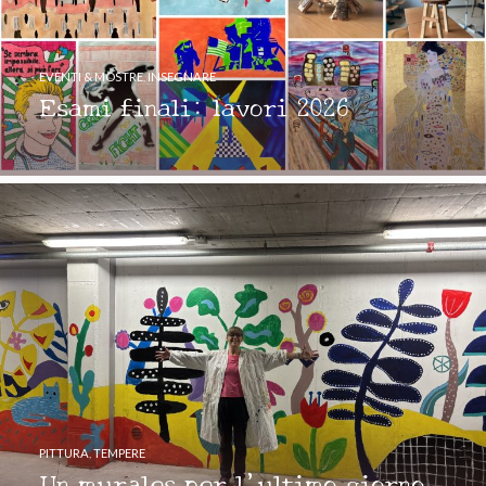
EVENTI & MOSTRE
,
INSEGNARE
Esami finali: lavori 2026
PITTURA
,
TEMPERE
Un murales per l’ultimo giorno