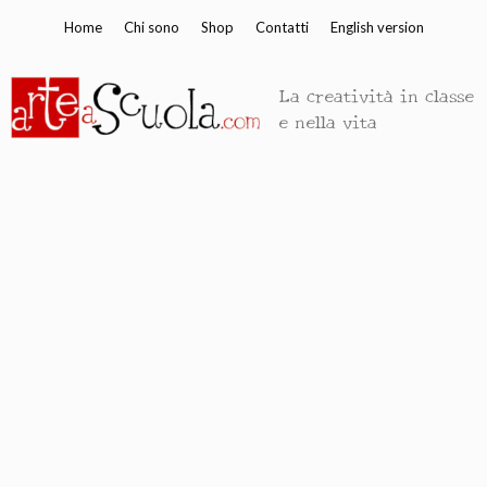
Vai
Home
Chi sono
Shop
Contatti
English version
al
contenuto
La creatività in classe
e nella vita