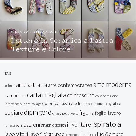
CERAMICA
,
TECNICA A LASTRE
Lettere in Ceramica a Lastra:
Texture e Colore
TAG
arte moderna
arte astratta
arte contemporanea
animali
carta ritagliata
chiaroscuro
campiture
collaborazione
colori caldi&freddi
composizione fotografica
interdisciplinare
collage
dipingere
figura
copiare
fogli di lavoro
disegno dal vero
ispirato a
inventare
gradazioni
graphic design
fumetti
laboratori
lavori di gruppo
luci&ombre
lezioni on-line
linea