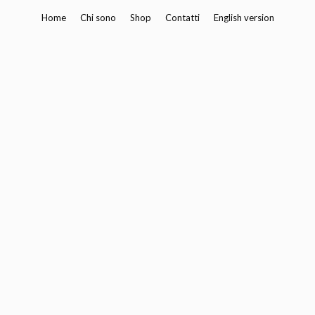
Vai
Home
Chi sono
Shop
Contatti
English version
al
contenuto