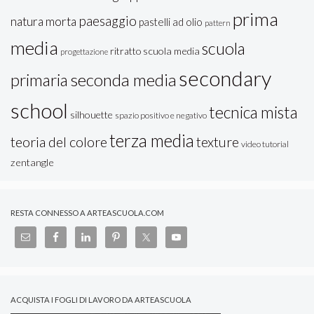
prima
paesaggio
natura morta
pastelli ad olio
pattern
media
scuola
ritratto
scuola media
progettazione
secondary
seconda media
primaria
school
tecnica mista
silhouette
spazio positivo e negativo
terza media
teoria del colore
texture
video tutorial
zentangle
RESTA CONNESSO A ARTEASCUOLA.COM
ACQUISTA I FOGLI DI LAVORO DA ARTEASCUOLA