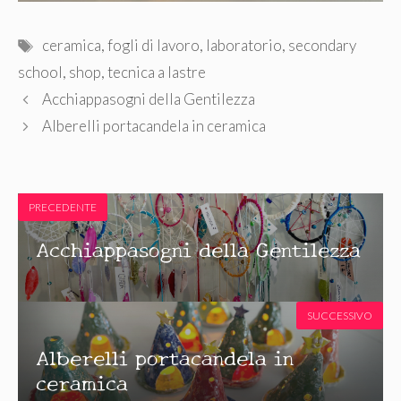
Tag
ceramica
,
fogli di lavoro
,
laboratorio
,
secondary
school
,
shop
,
tecnica a lastre
Acchiappasogni della Gentilezza
Alberelli portacandela in ceramica
PRECEDENTE
Acchiappasogni della Gentilezza
SUCCESSIVO
Alberelli portacandela in
ceramica