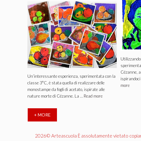
Utilizzando
sperimentat
Cézanne, a
Un’interessante esperienza, sperimentata con la
ispirandoci
classe 3°C, è stata quella di realizzare delle
more
monostampe da fogli di acetato, ispirate alle
nature morte di Cézanne. La …
Read more
+ MORE
2026© Arteascuola È assolutamente vietato copiare, 