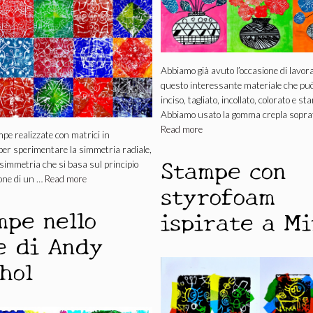
Abbiamo già avuto l’occasione di lavor
questo interessante materiale che pu
inciso, tagliato, incollato, colorato e s
Abbiamo usato la gomma crepla sopra
Read more
mpe realizzate con matrici in
er sperimentare la simmetria radiale,
Stampe con
i simmetria che si basa sul principio
ione di un …
Read more
styrofoam
mpe nello
ispirate a Mi
le di Andy
hol