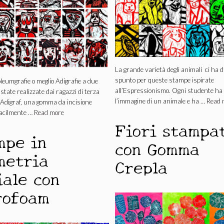
La grande varietà degli animali ci ha d
spunto per queste stampe ispirate
leumgrafie o meglio Adigrafie a due
all’Espressionismo. Ogni studente ha 
 state realizzate dai ragazzi di terza
l’immagine di un animale e ha …
Read 
’Adigraf, una gomma da incisione
facilmente …
Read more
Fiori stampa
mpe in
con Gomma
metria
Crepla
iale con
rofoam