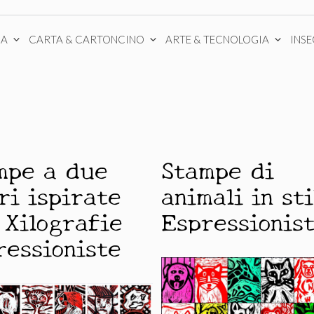
CA
CARTA & CARTONCINO
ARTE & TECNOLOGIA
INS
mpe a due
Stampe di
ri ispirate
animali in sti
 Xilografie
Espressionis
ressioniste