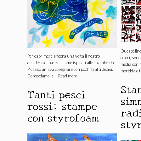
Queste lino
Per esprimere ancora una volta il nostro
colori, sono
desiderio di pace ci siamo ispirati alle colombe che
media con l
Picasso amava disegnare con pochi tratti decisi.
morbida e 
Conosciamo la …
Read more
Sta
Tanti pesci
sim
rossi: stampe
rad
con styrofoam
sty