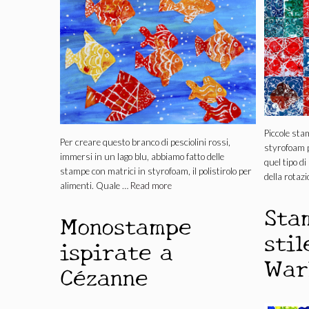
Piccole sta
Per creare questo branco di pesciolini rossi,
styrofoam p
immersi in un lago blu, abbiamo fatto delle
quel tipo d
stampe con matrici in styrofoam, il polistirolo per
della rotaz
alimenti. Quale …
Read more
Sta
Monostampe
sti
ispirate a
War
Cézanne