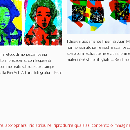
I disegni tipicamente lineari di Juan Mi
hanno ispirato per le nostre stampe c
styrofoam realizzate nelle classi prim
 il metodo di monostampa già
materiale è stato ritagliato …
Read mo
o in precedenza con le opere di
bbiamo realizzato queste stampe
 alla Pop Art. Ad una fotografia …
Read
appropriarsi, ridistribuire, riprodurre qualsiasi contento o immagin