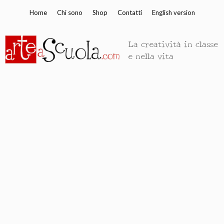
Vai
Home
Chi sono
Shop
Contatti
English version
al
contenuto
La creatività in classe
e nella vita