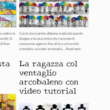
o vedere in
Con le classi prime abbiamo realizzato questo
erile: Si
disegno a tecnica mista che riassume le
di linee
conoscenze apprese fino ad ora sul cerchio
cromatico, sui colori acromatici …
Read more
sta
La ragazza col
ventaglio
arcobaleno con
video tutorial