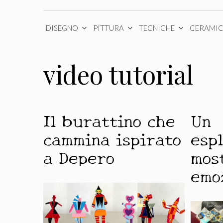
DISEGNO
PITTURA
TECNICHE
CERAMI
video tutorial
Il burattino che
Un 
cammina ispirato
esp
a Depero
mos
emo