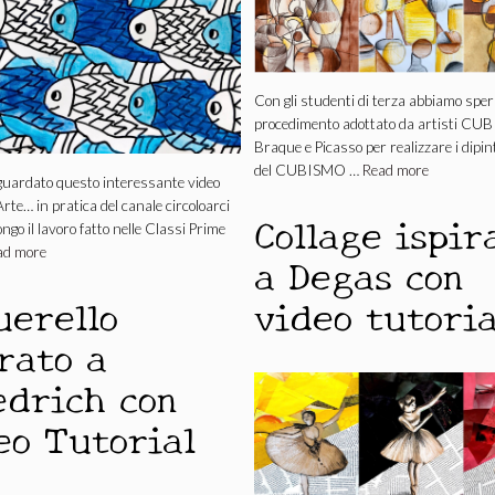
Con gli studenti di terza abbiamo sper
procedimento adottato da artisti CU
Braque e Picasso per realizzare i dipint
del CUBISMO …
Read more
guardato questo interessante video
Arte… in pratica del canale circoloarci
Collage ispir
ngo il lavoro fatto nelle Classi Prime
ad more
a Degas con
uerello
video tutoria
rato a
edrich con
eo Tutorial