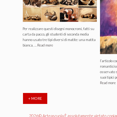
Per realizzare questi disegni monocromi, fatti su
carta da pacco, gli studenti di seconda media
hanno usato tre tipi diversi di matite: una matita
bianca, …
Read more
l’articolo c
romanticism
osservato s
suoi tipici
Read more
+ MORE
2026© Arteascuola È assolutamente vietato copiare, 