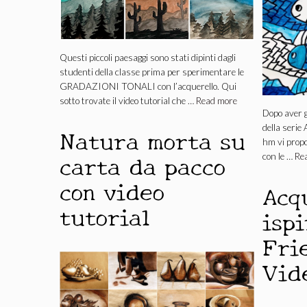
Questi piccoli paesaggi sono stati dipinti dagli
studenti della classe prima per sperimentare le
GRADAZIONI TONALI con l’acquerello. Qui
sotto trovate il video tutorial che …
Read more
Dopo aver 
della serie 
Natura morta su
hm vi propo
carta da pacco
con le …
Re
con video
Acq
tutorial
ispi
Fri
Vid