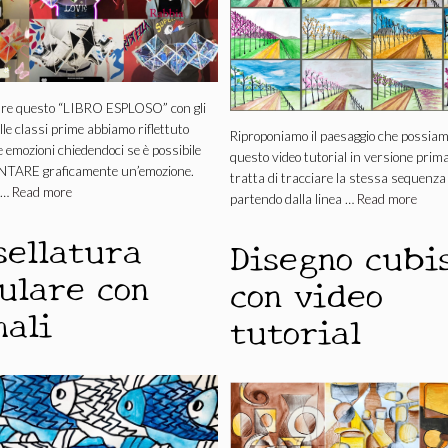
zare questo “LIBRO ESPLOSO” con gli
lle classi prime abbiamo riflettuto
Riproponiamo il paesaggio che possiam
e emozioni chiedendoci se è possibile
questo video tutorial in versione primav
TARE graficamente un’emozione.
tratta di tracciare la stessa sequenza 
 …
Read more
partendo dalla linea …
Read more
sellatura
Disegno cubi
ulare con
con video
mali
tutorial