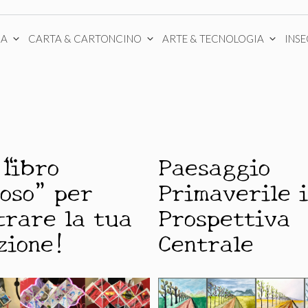
CA
CARTA & CARTONCINO
ARTE & TECNOLOGIA
INS
“libro
Paesaggio
loso” per
Primaverile 
trare la tua
Prospettiva
zione!
Centrale