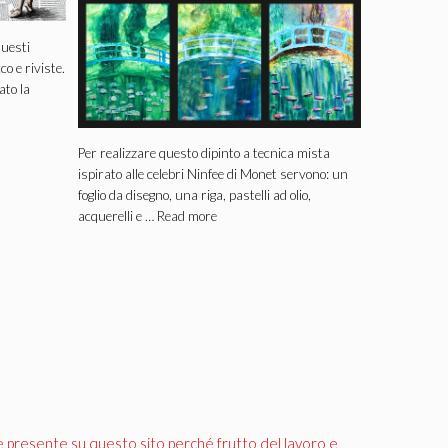
questi
co e riviste.
ato la
Per realizzare questo dipinto a tecnica mista
ispirato alle celebri Ninfee di Monet servono: un
foglio da disegno, una riga, pastelli ad olio,
acquerelli e …
Read more
e presente su questo sito perché frutto del lavoro e