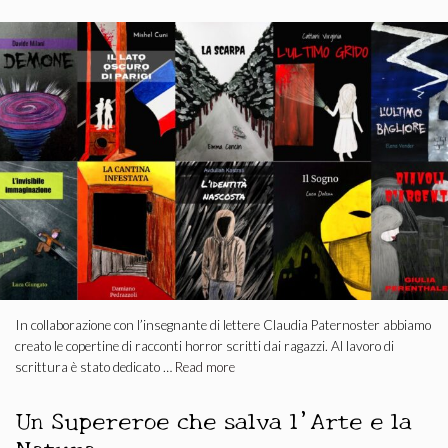
In collaborazione con l’insegnante di lettere Claudia Paternoster abbiamo
creato le copertine di racconti horror scritti dai ragazzi. Al lavoro di
scrittura è stato dedicato …
Read more
Un Supereroe che salva l’Arte e la
Natura