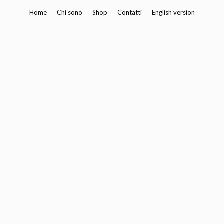
Vai
Home
Chi sono
Shop
Contatti
English version
al
contenuto