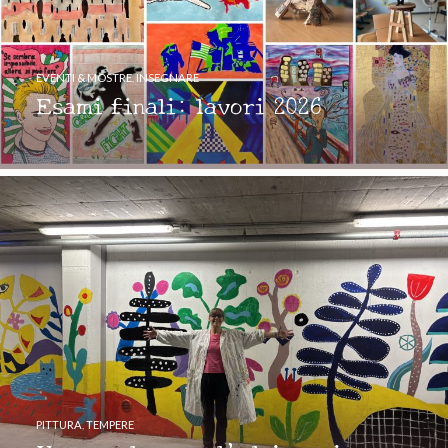
EVENTI & MOSTRE
,
INSEGNARE
Esami finali: lavori 2026
PITTURA
,
TEMPERE