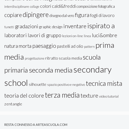
colori caldi&freddi
composizione fotografica
interdisciplinare
collage
dipingere
figura
copiare
fogli di lavoro
disegno dal vero
ispirato a
inventare
gradazioni
graphic design
fumetti
laboratori
lavori di gruppo
luci&ombre
lezioni on-line
linea
prima
paesaggio
natura morta
pastelli ad olio
pattern
media
scuola
ritratto
scuola media
progettazione
secondary
seconda media
primaria
school
tecnica mista
silhouette
spazio positivo e negativo
terza media
teoria del colore
texture
video tutorial
zentangle
RESTA CONNESSO A ARTEASCUOLA.COM