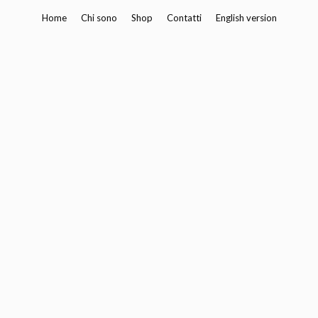
Vai
Home
Chi sono
Shop
Contatti
English version
al
contenuto