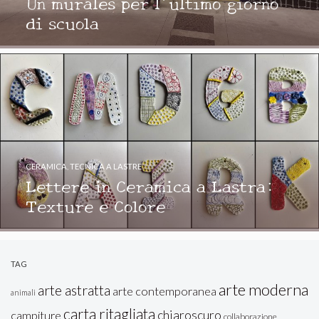
Un murales per l’ultimo giorno
di scuola
CERAMICA
,
TECNICA A LASTRE
Lettere in Ceramica a Lastra:
Texture e Colore
TAG
arte moderna
arte astratta
arte contemporanea
animali
carta ritagliata
chiaroscuro
campiture
collaborazione