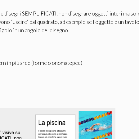
fare disegni SEMPLIFICATI, non disegnare oggetti interi ma sol
vono “uscire” dal quadrato, ad esempio se l’oggetto è un tavo
pigolo in un angolo del disegno.
tern in più aree (forme o onomatopee)