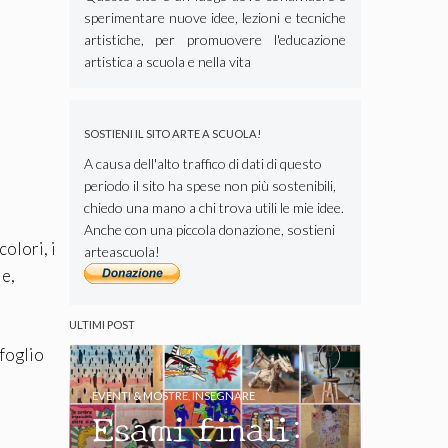
sperimentare nuove idee, lezioni e tecniche
artistiche, per promuovere l'educazione
artistica a scuola e nella vita
SOSTIENI IL SITO ARTE A SCUOLA!
A causa dell'alto traffico di dati di questo
periodo il sito ha spese non più sostenibili,
chiedo una mano a chi trova utili le mie idee.
Anche con una piccola donazione, sostieni
olori, i
arteascuola!
ie,
ULTIMI POST
 foglio
EVENTI & MOSTRE
,
INSEGNARE
Esami finali: