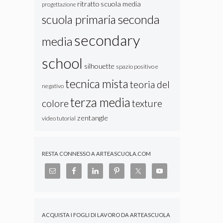
ritratto
scuola media
progettazione
seconda
scuola primaria
secondary
media
school
silhouette
spazio positivo e
tecnica mista
teoria del
negativo
terza media
colore
texture
zentangle
video tutorial
RESTA CONNESSO A ARTEASCUOLA.COM
ACQUISTA I FOGLI DI LAVORO DA ARTEASCUOLA