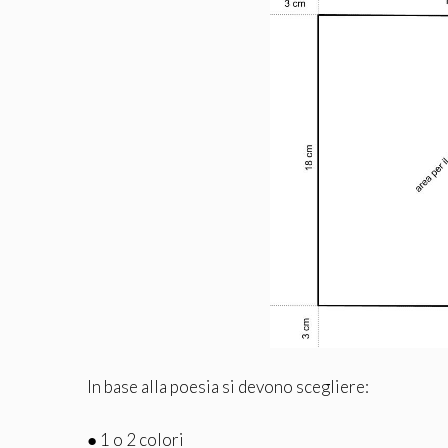
In base alla poesia si devono scegliere:
● 1 o 2 colori