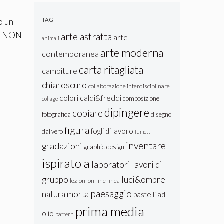
Lastra:
Texture e
TAG
o un
Colore
lo NON
arte astratta
arte
animali
arte moderna
contemporanea
carta ritagliata
campiture
chiaroscuro
collaborazione interdisciplinare
colori caldi&freddi
composizione
collage
dipingere
copiare
fotografica
disegno
figura
fogli di lavoro
dal vero
fumetti
inventare
gradazioni
graphic design
ispirato a
laboratori
lavori di
gruppo
luci&ombre
lezioni on-line
linea
paesaggio
natura morta
pastelli ad
prima media
olio
pattern