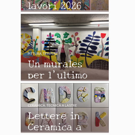
lavori 2026
PITTURA
,
TEMPERE
Un murales
per l’ultimo
giorno di
scuola
CERAMICA
,
TECNICA A LASTRE
Lettere in
Ceramica a