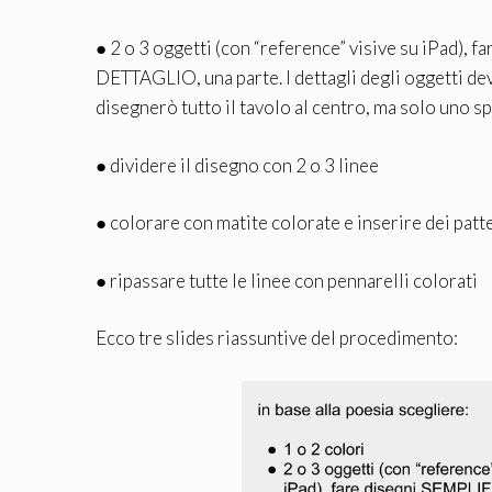
● 2 o 3 oggetti (con “reference” visive su iPad), 
DETTAGLIO, una parte. I dettagli degli oggetti de
disegnerò tutto il tavolo al centro, ma solo uno s
● dividere il disegno con 2 o 3 linee
● colorare con matite colorate e inserire dei pat
● ripassare tutte le linee con pennarelli colorati
Ecco tre slides riassuntive del procedimento: