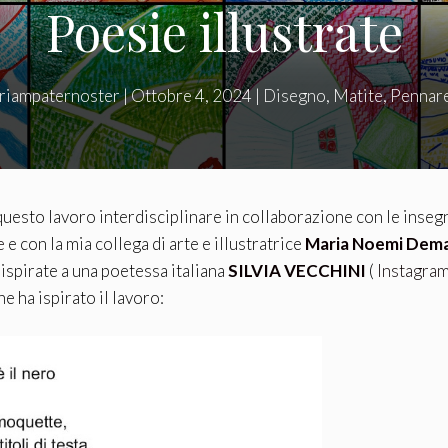
Poesie illustrate
riampaternoster
|
Ottobre 4, 2024
|
Disegno
,
Matite
,
Pennare
questo lavoro interdisciplinare in collaborazione con le insegn
e
e con la mia collega di arte e illustratrice
Maria Noemi Dem
 ispirate a una poetessa italiana
SILVIA VECCHINI
(
Instagram 
 ha ispirato il lavoro: