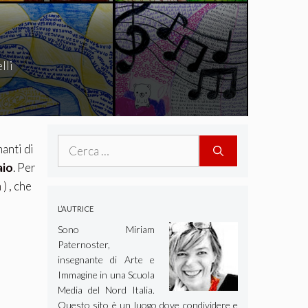
lli
Ricerca
anti di
per:
aio
. Per
) ,
che
L’AUTRICE
Sono Miriam
Paternoster,
insegnante di Arte e
Immagine in una Scuola
Media del Nord Italia.
Questo sito è un luogo dove condividere e