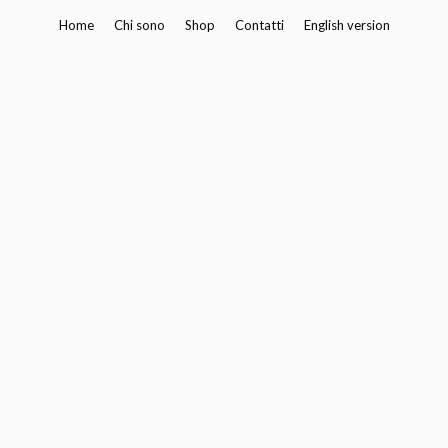
Vai
Home
Chi sono
Shop
Contatti
English version
al
contenuto