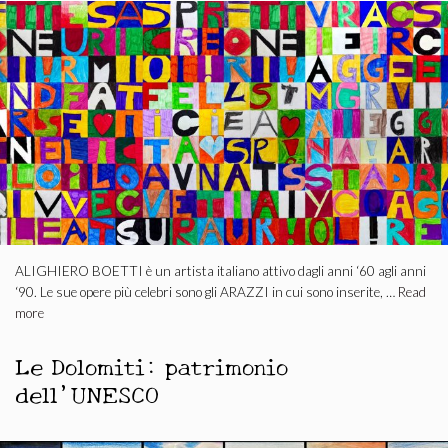
ALIGHIERO BOETTI è un artista italiano attivo dagli anni ‘60 agli anni
‘90. Le sue opere più celebri sono gli ARAZZI in cui sono inserite, …
Read
more
Le Dolomiti: patrimonio
dell’UNESCO