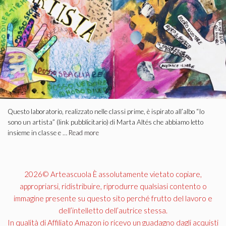
Questo laboratorio, realizzato nelle classi prime, è ispirato all’albo “Io
sono un artista” (link pubblicitario) di Marta Altés che abbiamo letto
insieme in classe e …
Read more
2026© Arteascuola È assolutamente vietato copiare,
appropriarsi, ridistribuire, riprodurre qualsiasi contento o
immagine presente su questo sito perché frutto del lavoro e
dell’intelletto dell’autrice stessa.
In qualità di Affiliato Amazon io ricevo un guadagno dagli acquisti