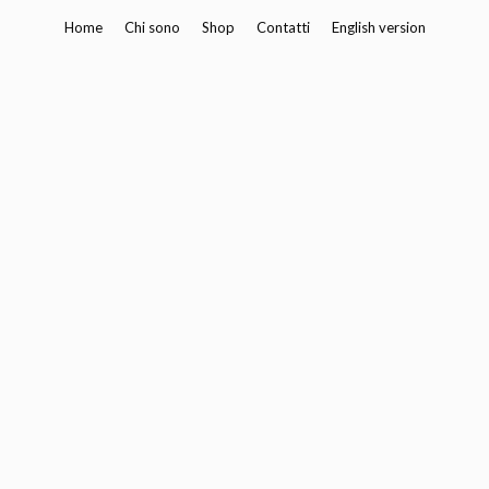
Vai
Home
Chi sono
Shop
Contatti
English version
al
contenuto