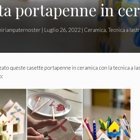
ta portapenne in ce
iriampaternoster
|
Luglio 26, 2022
|
Ceramica
,
Tecnica a last
zato queste casette portapenne in ceramica con la tecnica a las
o: