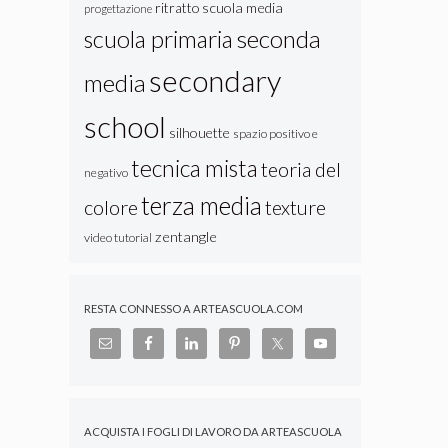
ritratto
scuola media
progettazione
seconda
scuola primaria
secondary
media
school
silhouette
spazio positivo e
tecnica mista
teoria del
negativo
terza media
colore
texture
zentangle
video tutorial
RESTA CONNESSO A ARTEASCUOLA.COM
ACQUISTA I FOGLI DI LAVORO DA ARTEASCUOLA