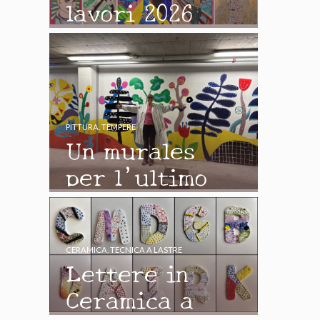
lavori 2026
PITTURA
,
TEMPERE
Un murales
per l’ultimo
giorno di
scuola
CERAMICA
,
TECNICA A LASTRE
Lettere in
Ceramica a