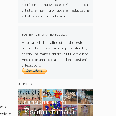
sperimentare nuove idee, lezioni e tecniche
artistiche, per promuovere l'educazione
artistica a scuola e nella vita
SOSTIENI IL SITO ARTE A SCUOLA!
A causa dell'alto traffico di dati di questo
periodo il sito ha spese non più sostenibili,
chiedo una mano a chi trova utili le mie idee.
Anche con una piccola donazione, sostieni
arteascuola!
ULTIMI POST
EVENTI & MOSTRE
,
INSEGNARE
sore di
Esami finali:
acciate