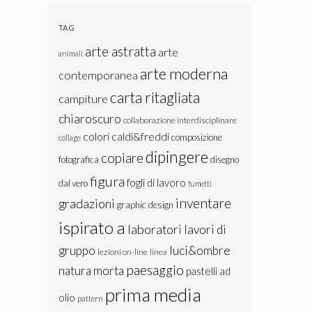
Lastra:
Texture e
TAG
Colore
arte astratta
arte
animali
arte moderna
contemporanea
carta ritagliata
campiture
chiaroscuro
collaborazione interdisciplinare
colori caldi&freddi
composizione
collage
dipingere
copiare
fotografica
disegno
figura
fogli di lavoro
dal vero
fumetti
inventare
gradazioni
graphic design
ispirato a
laboratori
lavori di
gruppo
luci&ombre
lezioni on-line
linea
paesaggio
natura morta
pastelli ad
prima media
olio
pattern