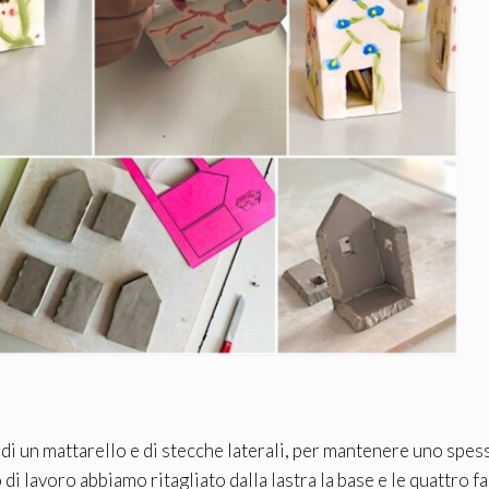
di un mattarello e di stecche laterali, per mantenere uno spes
di lavoro abbiamo ritagliato dalla lastra la base e le quattro f