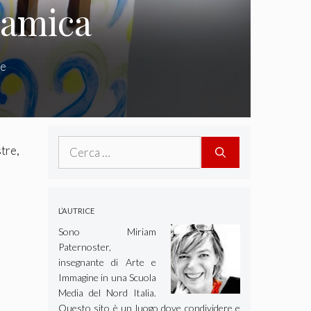
ramica
re
Ricerca
tre,
per:
L’AUTRICE
Sono Miriam
Paternoster,
insegnante di Arte e
Immagine in una Scuola
Media del Nord Italia.
Questo sito è un luogo dove condividere e