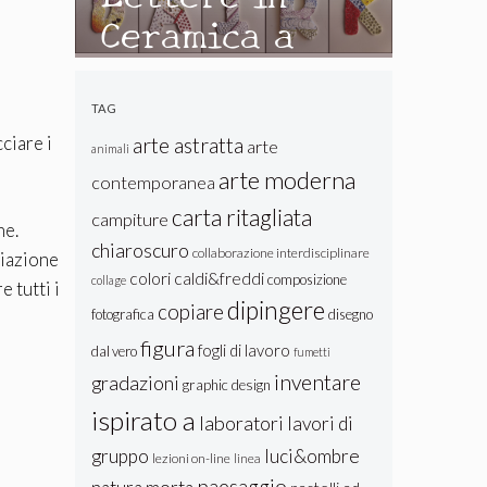
Ceramica a
Lastra:
Texture e
TAG
Colore
ciare i
arte astratta
arte
animali
arte moderna
contemporanea
carta ritagliata
campiture
ne.
chiaroscuro
collaborazione interdisciplinare
riazione
colori caldi&freddi
composizione
collage
 tutti i
dipingere
copiare
fotografica
disegno
figura
fogli di lavoro
dal vero
fumetti
inventare
gradazioni
graphic design
ispirato a
laboratori
lavori di
gruppo
luci&ombre
lezioni on-line
linea
paesaggio