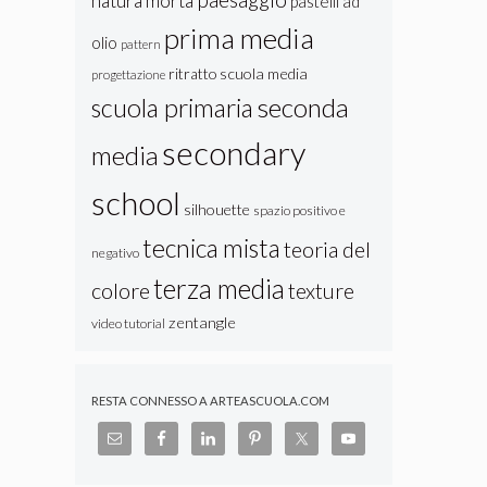
natura morta
pastelli ad
prima media
olio
pattern
ritratto
scuola media
progettazione
seconda
scuola primaria
secondary
media
school
silhouette
spazio positivo e
tecnica mista
teoria del
negativo
terza media
colore
texture
zentangle
video tutorial
RESTA CONNESSO A ARTEASCUOLA.COM