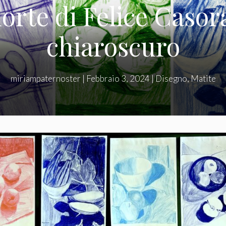
rte di Felice Casora
chiaroscuro
miriampaternoster
|
Febbraio 3, 2024
|
Disegno
,
Matite