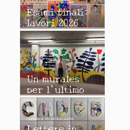
EVENTI & MOSTRE
,
INSEGNARE
Esami finali:
lavori 2026
PITTURA
,
TEMPERE
Un murales
per l’ultimo
giorno di
scuola
CERAMICA
,
TECNICA A LASTRE
Lettere in