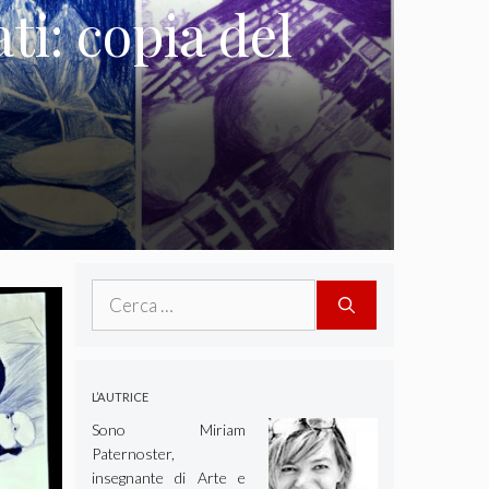
ti: copia del
Ricerca
per:
L’AUTRICE
Sono Miriam
Paternoster,
insegnante di Arte e