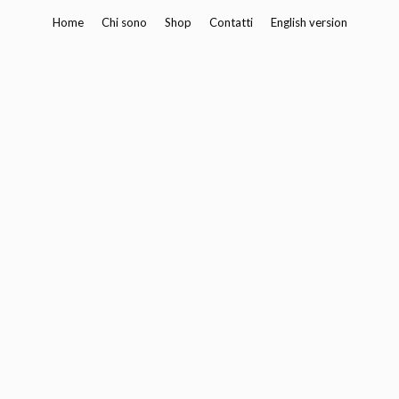
Vai
Home
Chi sono
Shop
Contatti
English version
al
contenuto