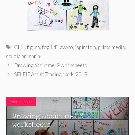
Tag
CLIL
,
figura
,
fogli di lavoro
,
ispirato a
,
prima media
,
scuola primaria
Drawing about me: 2 worksheets
SELFIE Artist Trading cards 2018
PRECEDENTE
Drawing about me: 2
worksheets