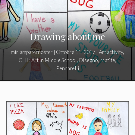
Drawing about me
miriampaternoster
|
Ottobre 11, 2017
|
Art activity
,
CLIL: Art in Middle School
,
Disegno
,
Matite
,
Pennarelli