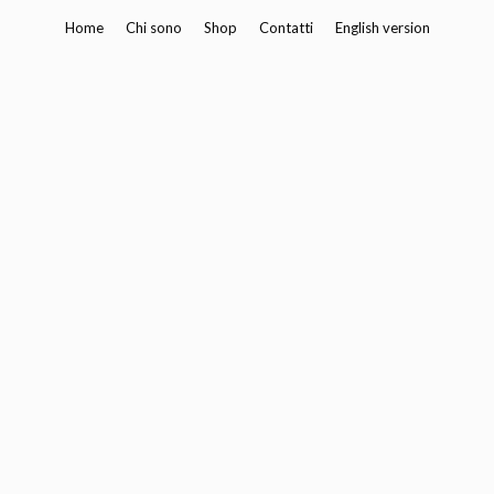
Vai
Home
Chi sono
Shop
Contatti
English version
al
contenuto