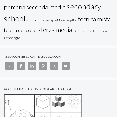
secondary
seconda media
primaria
school
tecnica mista
silhouette
spazio positivo e negativo
terza media
teoria del colore
texture
video tutorial
zentangle
RESTA CONNESSO A ARTEASCUOLA.COM
ACQUISTA I FOGLI DI LAVORO DA ARTEASCUOLA