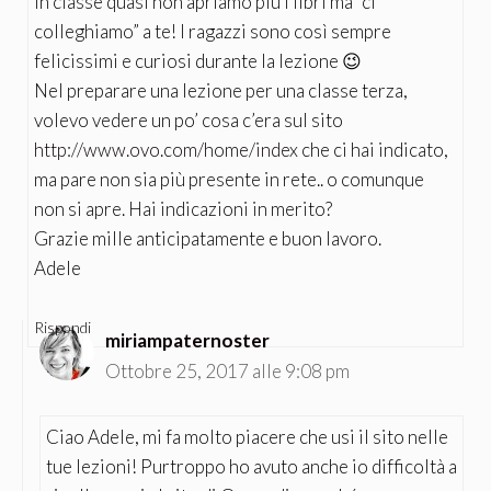
In classe quasi non apriamo più i libri ma “ci
colleghiamo” a te! I ragazzi sono così sempre
felicissimi e curiosi durante la lezione 😉
Nel preparare una lezione per una classe terza,
volevo vedere un po’ cosa c’era sul sito
http://www.ovo.com/home/index
che ci hai indicato,
ma pare non sia più presente in rete.. o comunque
non si apre. Hai indicazioni in merito?
Grazie mille anticipatamente e buon lavoro.
Adele
Rispondi
miriampaternoster
Ottobre 25, 2017 alle 9:08 pm
Ciao Adele, mi fa molto piacere che usi il sito nelle
tue lezioni! Purtroppo ho avuto anche io difficoltà a