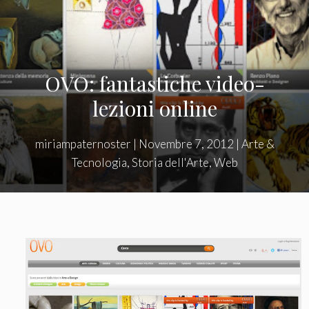
OVO: fantastiche video-
lezioni online
miriampaternoster
|
Novembre 7, 2012
|
Arte &
Tecnologia
,
Storia dell'Arte
,
Web