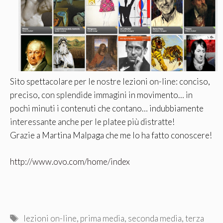
Sito spettacolare per le nostre lezioni on-line: conciso,
preciso, con splendide immagini in movimento… in
pochi minuti i contenuti che contano… indubbiamente
interessante anche per le platee più distratte!
Grazie a Martina Malpaga che me lo ha fatto conoscere!
http://www.ovo.com/home/index
Tag
lezioni on-line
,
prima media
,
seconda media
,
terza