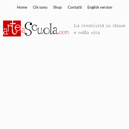
Vai
Home
Chi sono
Shop
Contatti
English version
al
contenuto
La creatività in classe
e nella vita