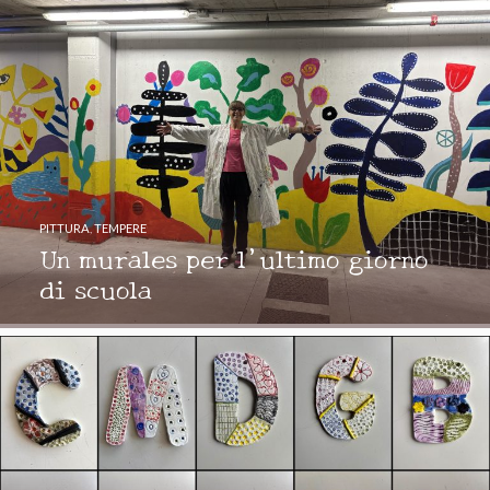
PITTURA
,
TEMPERE
Un murales per l’ultimo giorno
di scuola