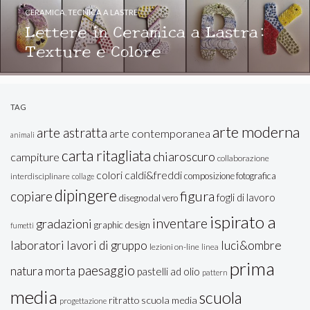
CERAMICA
,
TECNICA A LASTRE
Lettere in Ceramica a Lastra:
Texture e Colore
TAG
arte moderna
arte astratta
arte contemporanea
animali
carta ritagliata
chiaroscuro
campiture
collaborazione
colori caldi&freddi
composizione fotografica
interdisciplinare
collage
dipingere
figura
copiare
fogli di lavoro
disegno dal vero
ispirato a
inventare
gradazioni
graphic design
fumetti
laboratori
lavori di gruppo
luci&ombre
lezioni on-line
linea
prima
paesaggio
natura morta
pastelli ad olio
pattern
media
scuola
ritratto
scuola media
progettazione