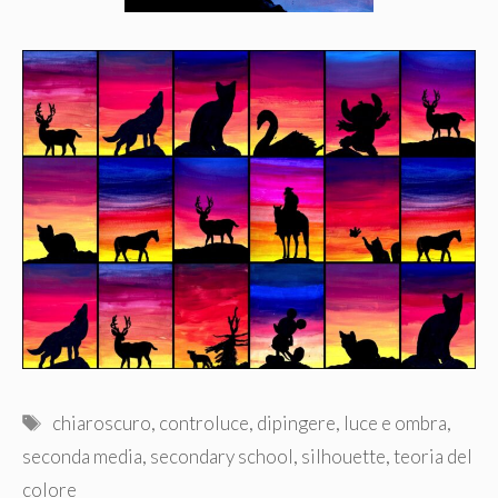
Tag
chiaroscuro
,
controluce
,
dipingere
,
luce e ombra
,
seconda media
,
secondary school
,
silhouette
,
teoria del
colore