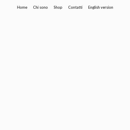
Vai
Home
Chi sono
Shop
Contatti
English version
al
contenuto