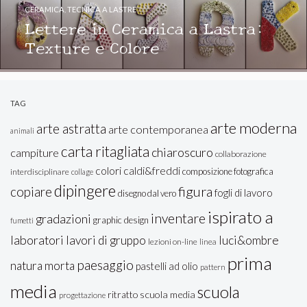
CERAMICA
,
TECNICA A LASTRE
Lettere in Ceramica a Lastra:
Texture e Colore
TAG
arte moderna
arte astratta
arte contemporanea
animali
carta ritagliata
chiaroscuro
campiture
collaborazione
colori caldi&freddi
composizione fotografica
interdisciplinare
collage
dipingere
figura
copiare
fogli di lavoro
disegno dal vero
ispirato a
inventare
gradazioni
graphic design
fumetti
laboratori
lavori di gruppo
luci&ombre
lezioni on-line
linea
prima
paesaggio
natura morta
pastelli ad olio
pattern
media
scuola
ritratto
scuola media
progettazione