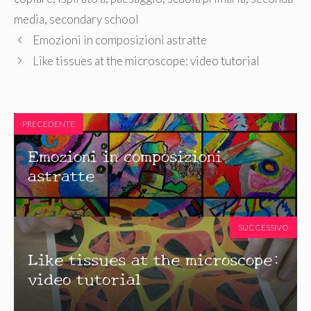
media
,
secondary school
Emozioni in composizioni astratte
Like tissues at the microscope: video tutorial
PRECEDENTE
Emozioni in composizioni
astratte
SUCCESSIVO
Like tissues at the microscope:
video tutorial