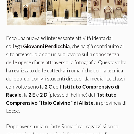
Ecco una nuova ed interessante attività ideata dal
collega
Giovanni Perdicchia
, che ha già contribuito al
sito arteascuola con un suo lavoro sulla
conoscenza
delle opere d’arte attraverso la fotografia
. Questa volta
ha realizzato delle cattedrali romaniche con la tecnica
del pop-up, con gli studenti di seconda media. Le classi
coinvolte sono la
2 C
dell’
Istituto Comprensivo di
Racale
, la
2 E
e
2 D
(plesso di Felline) dell’
Istituto
Comprensivo “Italo Calvino” di Alliste
, in provincia di
Lecce.
Dopo aver studiato l’arte Romanica i ragazzi si sono