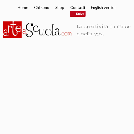
Vai
Home
Chi sono
Shop
Contatti
English version
al
Salva
contenuto
La creatività in classe
e nella vita