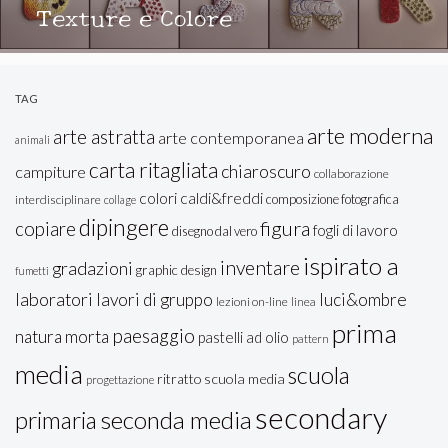
Texture e Colore
TAG
arte moderna
arte astratta
arte contemporanea
animali
carta ritagliata
chiaroscuro
campiture
collaborazione
colori caldi&freddi
composizione fotografica
interdisciplinare
collage
dipingere
figura
copiare
fogli di lavoro
disegno dal vero
ispirato a
inventare
gradazioni
graphic design
fumetti
laboratori
lavori di gruppo
luci&ombre
lezioni on-line
linea
prima
paesaggio
natura morta
pastelli ad olio
pattern
media
scuola
ritratto
scuola media
progettazione
secondary
seconda media
primaria