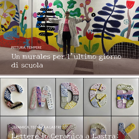
PITTURA
,
TEMPERE
Un murales per l’ultimo giorno
di scuola
CERAMICA
,
TECNICA A LASTRE
Lettere in Ceramica a Lastra: