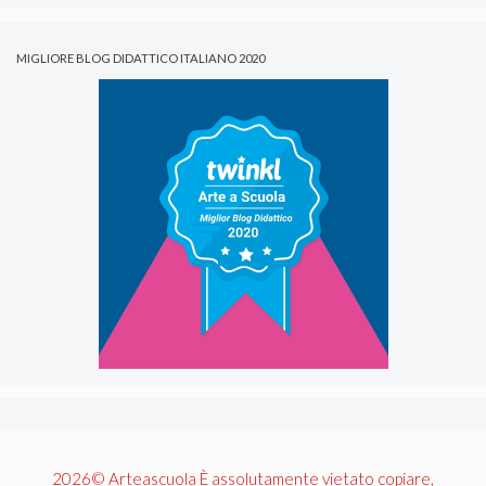
MIGLIORE BLOG DIDATTICO ITALIANO 2020
2026© Arteascuola È assolutamente vietato copiare,