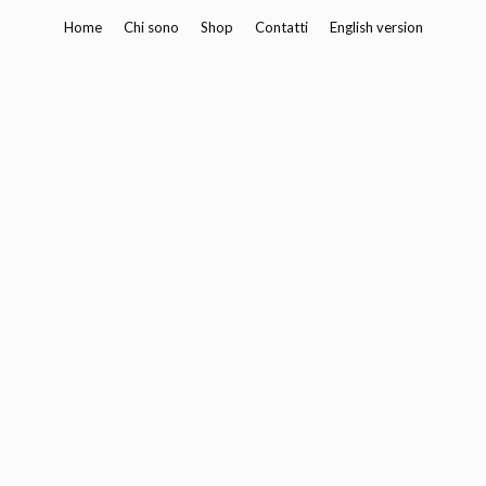
Vai
Home
Chi sono
Shop
Contatti
English version
al
contenuto