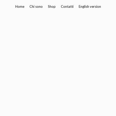
Vai
Home
Chi sono
Shop
Contatti
English version
al
contenuto