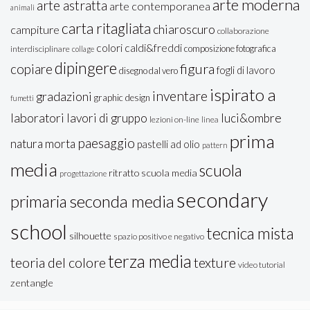
arte moderna
arte astratta
arte contemporanea
animali
carta ritagliata
chiaroscuro
campiture
collaborazione
colori caldi&freddi
composizione fotografica
interdisciplinare
collage
dipingere
figura
copiare
fogli di lavoro
disegno dal vero
ispirato a
inventare
gradazioni
graphic design
fumetti
laboratori
lavori di gruppo
luci&ombre
lezioni on-line
linea
prima
paesaggio
natura morta
pastelli ad olio
pattern
media
scuola
ritratto
scuola media
progettazione
secondary
seconda media
primaria
school
tecnica mista
silhouette
spazio positivo e negativo
terza media
teoria del colore
texture
video tutorial
zentangle