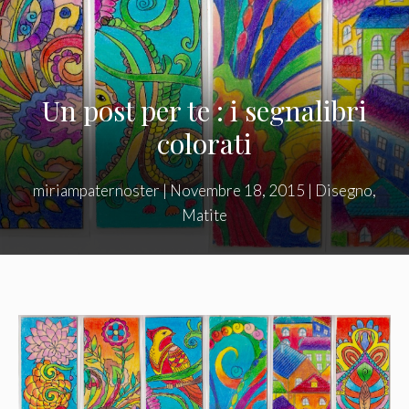
Un post per te : i segnalibri
colorati
miriampaternoster
|
Novembre 18, 2015
|
Disegno
,
Matite