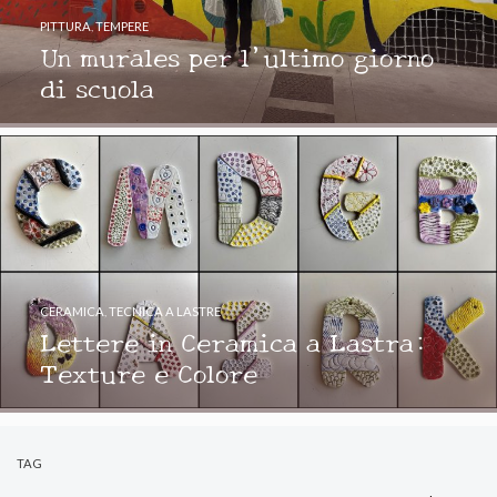
PITTURA
,
TEMPERE
Un murales per l’ultimo giorno
di scuola
CERAMICA
,
TECNICA A LASTRE
Lettere in Ceramica a Lastra:
Texture e Colore
TAG