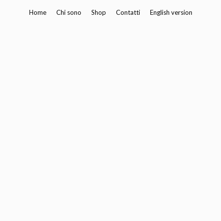
Vai
Home
Chi sono
Shop
Contatti
English version
al
contenuto