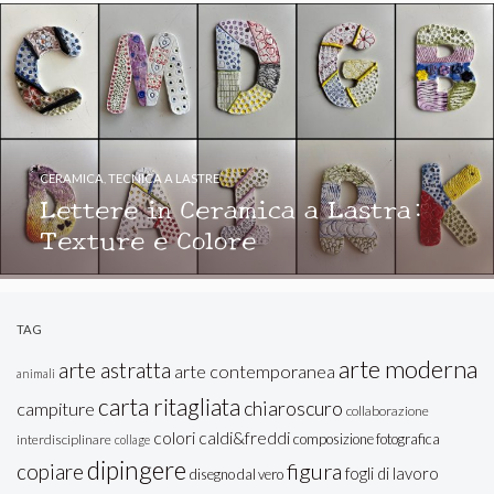
CERAMICA
,
TECNICA A LASTRE
Lettere in Ceramica a Lastra:
Texture e Colore
TAG
arte moderna
arte astratta
arte contemporanea
animali
carta ritagliata
chiaroscuro
campiture
collaborazione
colori caldi&freddi
composizione fotografica
interdisciplinare
collage
dipingere
figura
copiare
fogli di lavoro
disegno dal vero