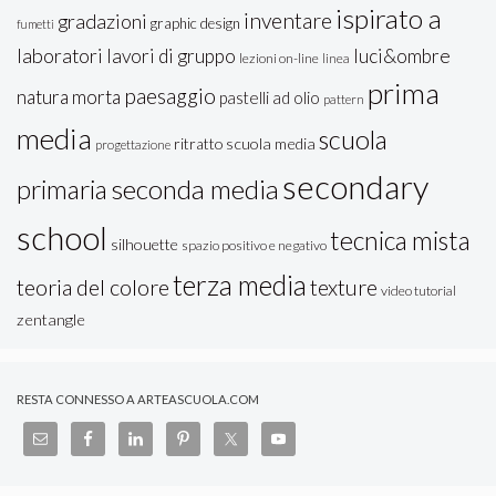
ispirato a
inventare
gradazioni
graphic design
fumetti
laboratori
lavori di gruppo
luci&ombre
lezioni on-line
linea
prima
paesaggio
natura morta
pastelli ad olio
pattern
media
scuola
ritratto
scuola media
progettazione
secondary
seconda media
primaria
school
tecnica mista
silhouette
spazio positivo e negativo
terza media
teoria del colore
texture
video tutorial
zentangle
RESTA CONNESSO A ARTEASCUOLA.COM