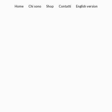
Vai
Home
Chi sono
Shop
Contatti
English version
al
contenuto