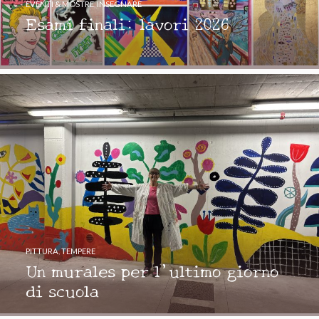
EVENTI & MOSTRE
,
INSEGNARE
Esami finali: lavori 2026
PITTURA
,
TEMPERE
Un murales per l’ultimo giorno
di scuola