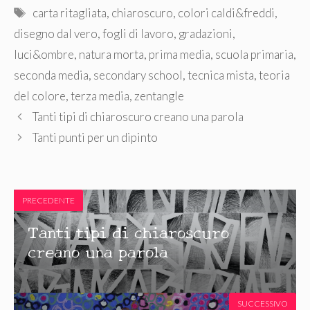
Tag
carta ritagliata
,
chiaroscuro
,
colori caldi&freddi
,
disegno dal vero
,
fogli di lavoro
,
gradazioni
,
luci&ombre
,
natura morta
,
prima media
,
scuola primaria
,
seconda media
,
secondary school
,
tecnica mista
,
teoria
del colore
,
terza media
,
zentangle
Tanti tipi di chiaroscuro creano una parola
Tanti punti per un dipinto
PRECEDENTE
Tanti tipi di chiaroscuro
creano una parola
SUCCESSIVO