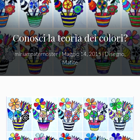
Conosci la teoria dei colori?
miriampaternoster
|
Maggio 14, 2015
|
Disegno
,
Matite