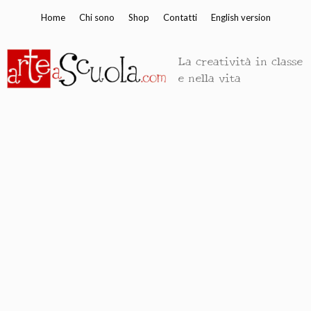
Vai
Home
Chi sono
Shop
Contatti
English version
al
contenuto
La creatività in classe
e nella vita