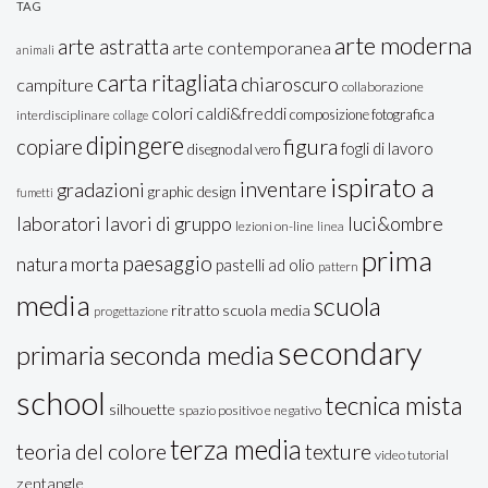
TAG
arte moderna
arte astratta
arte contemporanea
animali
carta ritagliata
chiaroscuro
campiture
collaborazione
colori caldi&freddi
composizione fotografica
interdisciplinare
collage
dipingere
figura
copiare
fogli di lavoro
disegno dal vero
ispirato a
inventare
gradazioni
graphic design
fumetti
laboratori
lavori di gruppo
luci&ombre
lezioni on-line
linea
prima
paesaggio
natura morta
pastelli ad olio
pattern
media
scuola
ritratto
scuola media
progettazione
secondary
seconda media
primaria
school
tecnica mista
silhouette
spazio positivo e negativo
terza media
teoria del colore
texture
video tutorial
zentangle