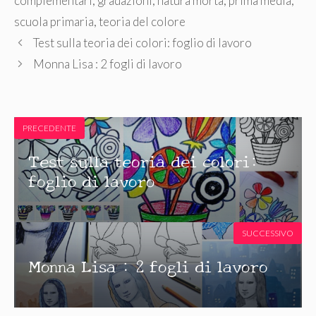
complementari
,
gradazioni
,
natura morta
,
prima media
,
scuola primaria
,
teoria del colore
Test sulla teoria dei colori: foglio di lavoro
Monna Lisa : 2 fogli di lavoro
PRECEDENTE
Test sulla teoria dei colori:
foglio di lavoro
SUCCESSIVO
Monna Lisa : 2 fogli di lavoro