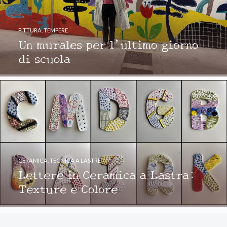
PITTURA
,
TEMPERE
Un murales per l’ultimo giorno
di scuola
CERAMICA
,
TECNICA A LASTRE
Lettere in Ceramica a Lastra:
Texture e Colore