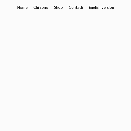
Vai
Home
Chi sono
Shop
Contatti
English version
al
contenuto