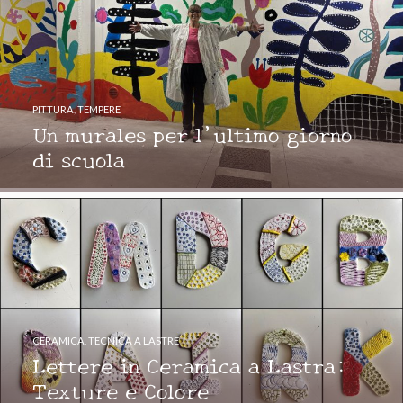
PITTURA
,
TEMPERE
Un murales per l’ultimo giorno
di scuola
CERAMICA
,
TECNICA A LASTRE
Lettere in Ceramica a Lastra:
Texture e Colore