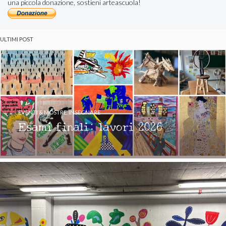
una piccola donazione, sostieni arteascuola!
ULTIMI POST
EVENTI & MOSTRE
,
INSEGNARE
Esami finali: lavori 2026