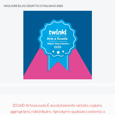
MIGLIORE BLOG DIDATTICO ITALIANO 2020
2026© Arteascuola È assolutamente vietato copiare,
appropriarsi, ridistribuire, riprodurre qualsiasi contento o