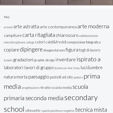
TAG
arte moderna
arte astratta
arte contemporanea
animali
carta ritagliata
chiaroscuro
campiture
collaborazione
colori caldi&freddi
composizione fotografica
interdisciplinare
collage
dipingere
figura
copiare
fogli di lavoro
disegno dal vero
ispirato a
inventare
gradazioni
graphic design
fumetti
laboratori
lavori di gruppo
luci&ombre
lezioni on-line
linea
prima
paesaggio
natura morta
pastelli ad olio
pattern
media
scuola
ritratto
scuola media
progettazione
secondary
seconda media
primaria
school
tecnica mista
silhouette
spazio positivo e negativo