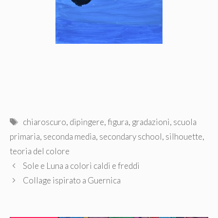
Tag
chiaroscuro
,
dipingere
,
figura
,
gradazioni
,
scuola
primaria
,
seconda media
,
secondary school
,
silhouette
,
teoria del colore
Sole e Luna a colori caldi e freddi
Collage ispirato a Guernica