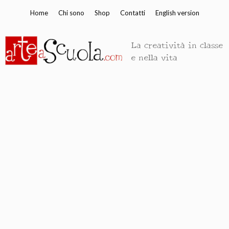
Vai
Home
Chi sono
Shop
Contatti
English version
al
contenuto
La creatività in classe
e nella vita