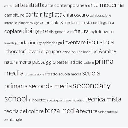
arte moderna
arte astratta
arte contemporanea
animali
carta ritagliata
chiaroscuro
campiture
collaborazione
colori caldi&freddi
composizione fotografica
interdisciplinare
collage
dipingere
figura
copiare
fogli di lavoro
disegno dal vero
ispirato a
inventare
gradazioni
graphic design
fumetti
laboratori
lavori di gruppo
luci&ombre
lezioni on-line
linea
prima
paesaggio
natura morta
pastelli ad olio
pattern
media
scuola
ritratto
scuola media
progettazione
secondary
seconda media
primaria
school
tecnica mista
silhouette
spazio positivo e negativo
terza media
teoria del colore
texture
video tutorial
zentangle