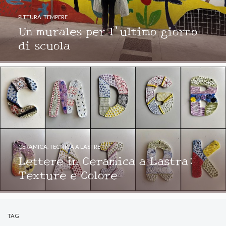
PITTURA
,
TEMPERE
Un murales per l’ultimo giorno
di scuola
CERAMICA
,
TECNICA A LASTRE
Lettere in Ceramica a Lastra:
Texture e Colore
TAG