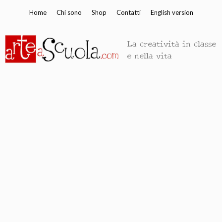
Vai
Home
Chi sono
Shop
Contatti
English version
al
contenuto
La creatività in classe
e nella vita