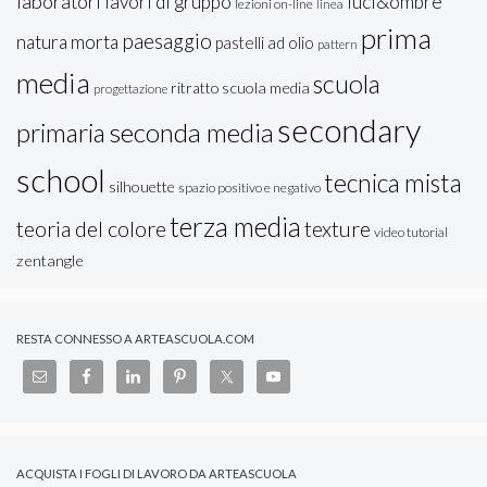
laboratori
lavori di gruppo
luci&ombre
lezioni on-line
linea
prima
paesaggio
natura morta
pastelli ad olio
pattern
media
scuola
ritratto
scuola media
progettazione
secondary
seconda media
primaria
school
tecnica mista
silhouette
spazio positivo e negativo
terza media
teoria del colore
texture
video tutorial
zentangle
RESTA CONNESSO A ARTEASCUOLA.COM
ACQUISTA I FOGLI DI LAVORO DA ARTEASCUOLA