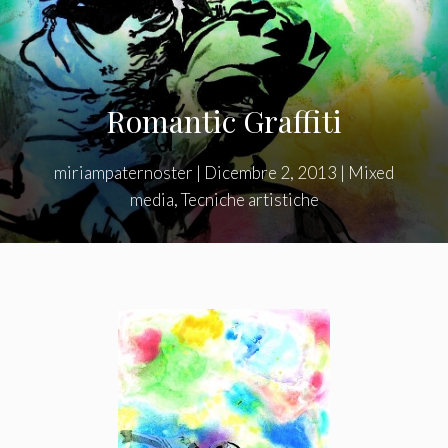
Romantic Graffiti
miriampaternoster
|
Dicembre 2, 2013
|
Mixed
media
,
Tecniche artistiche