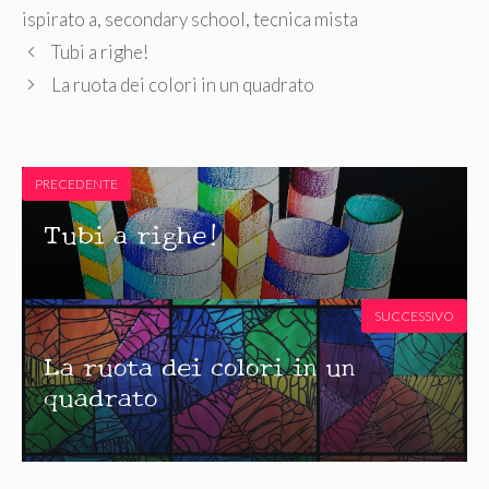
ispirato a
,
secondary school
,
tecnica mista
Tubi a righe!
La ruota dei colori in un quadrato
PRECEDENTE
Tubi a righe!
SUCCESSIVO
La ruota dei colori in un
quadrato