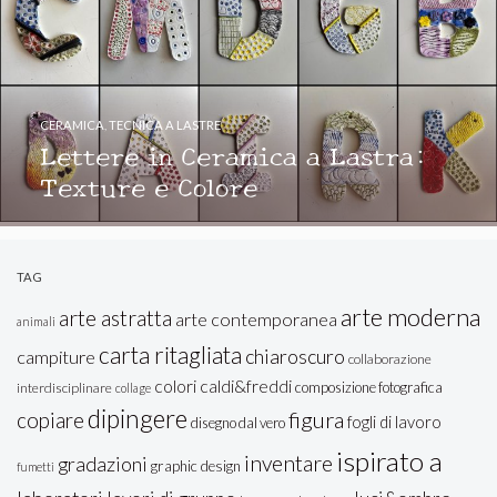
CERAMICA
,
TECNICA A LASTRE
Lettere in Ceramica a Lastra:
Texture e Colore
TAG
arte moderna
arte astratta
arte contemporanea
animali
carta ritagliata
chiaroscuro
campiture
collaborazione
colori caldi&freddi
composizione fotografica
interdisciplinare
collage
dipingere
figura
copiare
fogli di lavoro
disegno dal vero
ispirato a
inventare
gradazioni
graphic design
fumetti