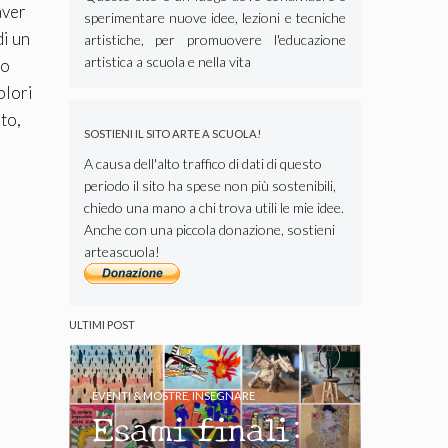
aver
sperimentare nuove idee, lezioni e tecniche
di un
artistiche, per promuovere l'educazione
artistica a scuola e nella vita
do
olori
to,
SOSTIENI IL SITO ARTE A SCUOLA!
A causa dell'alto traffico di dati di questo
periodo il sito ha spese non più sostenibili,
chiedo una mano a chi trova utili le mie idee.
Anche con una piccola donazione, sostieni
arteascuola!
ULTIMI POST
EVENTI & MOSTRE
,
INSEGNARE
Esami finali: