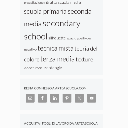
ritratto
scuola media
progettazione
seconda
scuola primaria
secondary
media
school
silhouette
spazio positivo e
tecnica mista
teoria del
negativo
terza media
colore
texture
zentangle
video tutorial
RESTA CONNESSO A ARTEASCUOLA.COM
ACQUISTA I FOGLI DI LAVORO DA ARTEASCUOLA