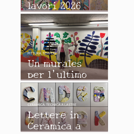
lavori 2026
PITTURA
,
TEMPERE
Un murales
per l’ultimo
giorno di
scuola
CERAMICA
,
TECNICA A LASTRE
Lettere in
Ceramica a