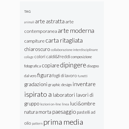
Lastra:
Texture e
TAG
Colore
arte astratta
arte
animali
arte moderna
contemporanea
carta ritagliata
campiture
chiaroscuro
collaborazione interdisciplinare
colori caldi&freddi
composizione
collage
dipingere
copiare
fotografica
disegno
figura
fogli di lavoro
dal vero
fumetti
inventare
gradazioni
graphic design
ispirato a
laboratori
lavori di
gruppo
luci&ombre
lezioni on-line
linea
paesaggio
natura morta
pastelli ad
prima media
olio
pattern