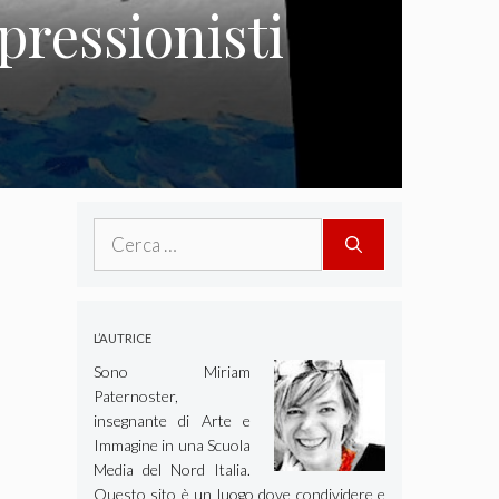
pressionisti
Ricerca
per:
L’AUTRICE
Sono Miriam
Paternoster,
insegnante di Arte e
Immagine in una Scuola
Media del Nord Italia.
Questo sito è un luogo dove condividere e