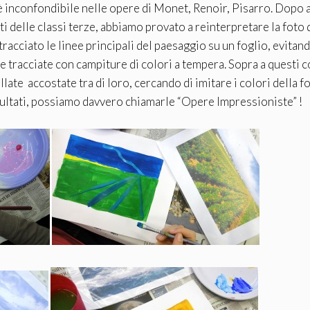
 è inconfondibile nelle opere di Monet, Renoir, Pisarro. Dopo 
ti delle classi terze, abbiamo provato a reinterpretare la foto 
racciato le linee principali del paesaggio su un foglio, evitan
e tracciate con campiture di colori a tempera. Sopra a questi c
te accostate tra di loro, cercando di imitare i colori della fo
isultati, possiamo davvero chiamarle “Opere Impressioniste” !