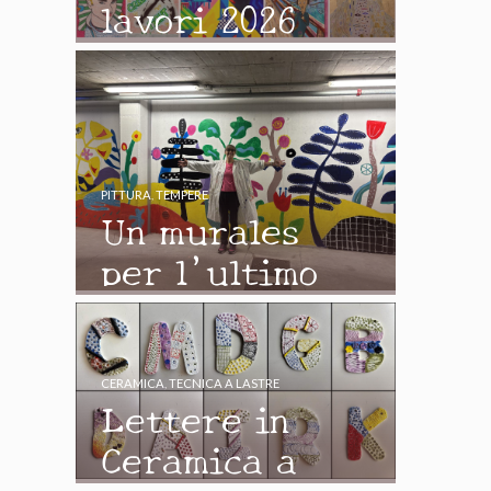
lavori 2026
PITTURA
,
TEMPERE
Un murales
per l’ultimo
giorno di
scuola
CERAMICA
,
TECNICA A LASTRE
Lettere in
Ceramica a