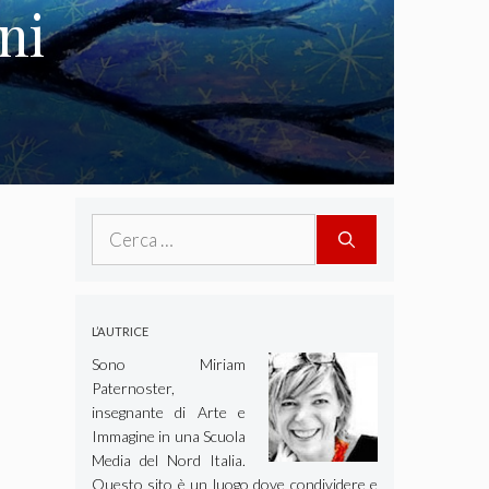
ni
Ricerca
per:
L’AUTRICE
Sono Miriam
Paternoster,
insegnante di Arte e
Immagine in una Scuola
Media del Nord Italia.
Questo sito è un luogo dove condividere e