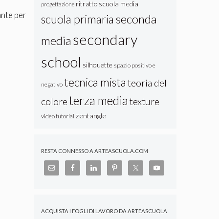
ritratto
scuola media
progettazione
ante per
seconda
scuola primaria
secondary
media
school
silhouette
spazio positivo e
tecnica mista
teoria del
negativo
terza media
colore
texture
zentangle
video tutorial
RESTA CONNESSO A ARTEASCUOLA.COM
ACQUISTA I FOGLI DI LAVORO DA ARTEASCUOLA