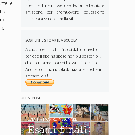
tte le
sperimentare nuove idee, lezioni e tecniche
ttro
artistiche, per promuovere l'educazione
artistica a scuola e nella vita
uno
ole
SOSTIENI IL SITO ARTE A SCUOLA!
A causa dell'alto traffico di dati di questo
periodo il sito ha spese non più sostenibili,
chiedo una mano a chi trova utili le mie idee.
Anche con una piccola donazione, sostieni
arteascuola!
ULTIMI POST
EVENTI & MOSTRE
,
INSEGNARE
Esami finali: