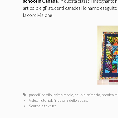
school in Canada
, In questa classe l’insegnante 
articolo e gli studenti canadesi lo hanno eseguito 
la condivisione!
Tag
pastelli ad olio
,
prima media
,
scuola primaria
,
tecnica m
Video Tutorial: l’illusione dello spazio
Scarpa a texture