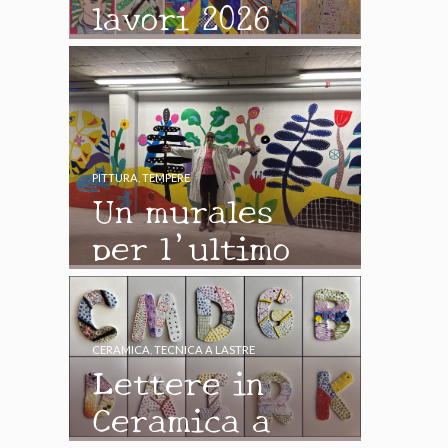
lavori 2026
PITTURA
,
TEMPERE
Un murales
per l’ultimo
giorno di
scuola
CERAMICA
,
TECNICA A LASTRE
Lettere in
Ceramica a