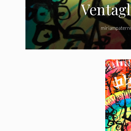
Ventagli
miriampatern