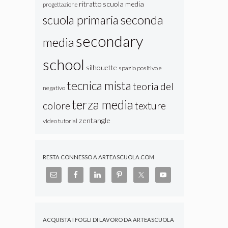
ritratto
scuola media
progettazione
seconda
scuola primaria
secondary
media
school
silhouette
spazio positivo e
tecnica mista
teoria del
negativo
terza media
colore
texture
zentangle
video tutorial
RESTA CONNESSO A ARTEASCUOLA.COM
ACQUISTA I FOGLI DI LAVORO DA ARTEASCUOLA