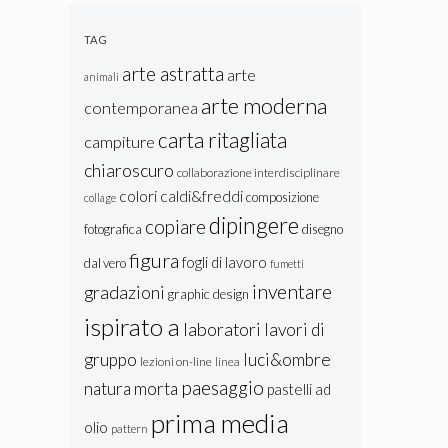
Lastra:
Texture e
TAG
Colore
arte astratta
arte
animali
arte moderna
contemporanea
carta ritagliata
campiture
chiaroscuro
collaborazione interdisciplinare
colori caldi&freddi
composizione
collage
dipingere
copiare
fotografica
disegno
figura
fogli di lavoro
dal vero
fumetti
inventare
gradazioni
graphic design
ispirato a
laboratori
lavori di
gruppo
luci&ombre
lezioni on-line
linea
paesaggio
natura morta
pastelli ad
prima media
olio
pattern