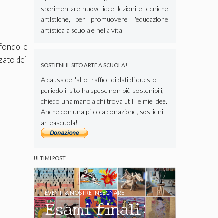
sperimentare nuove idee, lezioni e tecniche
artistiche, per promuovere l'educazione
artistica a scuola e nella vita
sfondo e
zzato dei
SOSTIENI IL SITO ARTE A SCUOLA!
A causa dell'alto traffico di dati di questo
periodo il sito ha spese non più sostenibili,
chiedo una mano a chi trova utili le mie idee.
Anche con una piccola donazione, sostieni
arteascuola!
ULTIMI POST
EVENTI & MOSTRE
,
INSEGNARE
Esami finali: