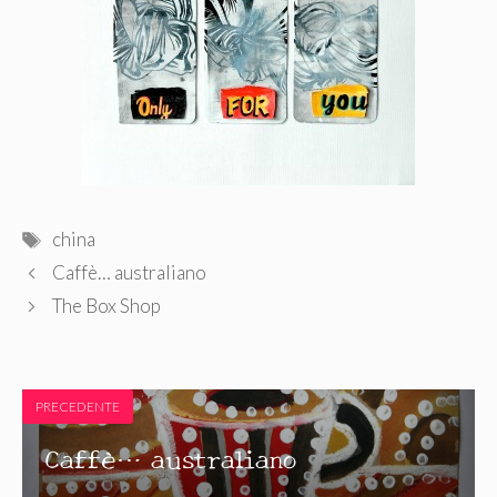
Tag
china
Caffè… australiano
The Box Shop
PRECEDENTE
Caffè… australiano