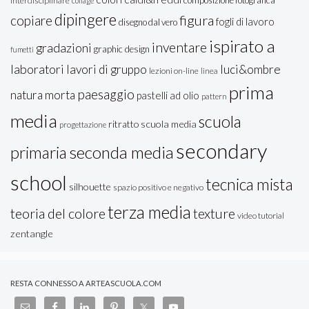
composizione fotografica
interdisciplinare
collage
dipingere
figura
copiare
fogli di lavoro
disegno dal vero
ispirato a
inventare
gradazioni
graphic design
fumetti
laboratori
lavori di gruppo
luci&ombre
lezioni on-line
linea
prima
paesaggio
natura morta
pastelli ad olio
pattern
media
scuola
ritratto
scuola media
progettazione
secondary
seconda media
primaria
school
tecnica mista
silhouette
spazio positivo e negativo
terza media
teoria del colore
texture
video tutorial
zentangle
RESTA CONNESSO A ARTEASCUOLA.COM