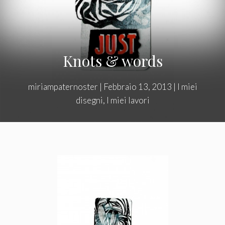
Knots & words
miriampaternoster
|
Febbraio 13, 2013
|
I miei
disegni
,
I miei lavori