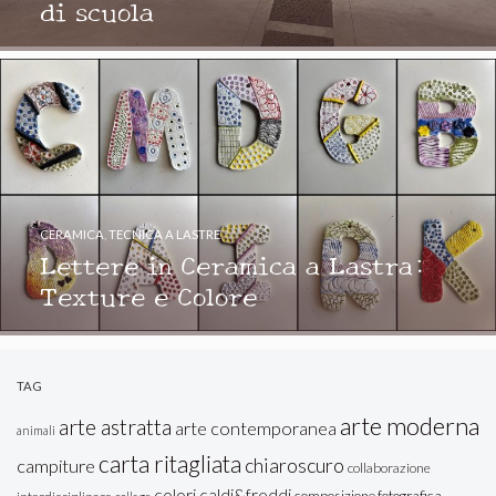
di scuola
CERAMICA
,
TECNICA A LASTRE
Lettere in Ceramica a Lastra:
Texture e Colore
TAG
arte moderna
arte astratta
arte contemporanea
animali
carta ritagliata
chiaroscuro
campiture
collaborazione
colori caldi&freddi