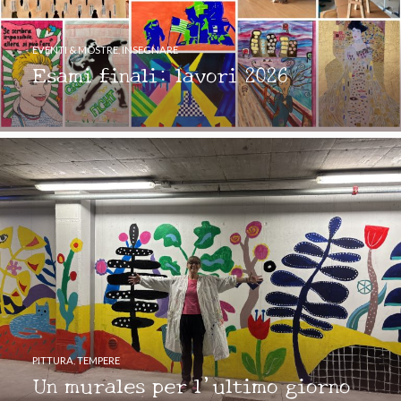
EVENTI & MOSTRE
,
INSEGNARE
Esami finali: lavori 2026
PITTURA
,
TEMPERE
Un murales per l’ultimo giorno