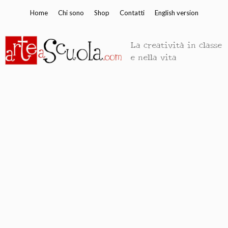
Vai
Home
Chi sono
Shop
Contatti
English version
al
contenuto
La creatività in classe
e nella vita