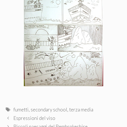
Tag
fumetti
,
secondary school
,
terza media
Espressioni del viso
Piccoli paesaggi del Pembrokeshire