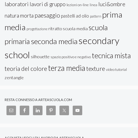
laboratori
lavori di gruppo
luci&ombre
lezioni on-line
linea
prima
paesaggio
natura morta
pastelli ad olio
pattern
media
scuola
ritratto
scuola media
progettazione
secondary
seconda media
primaria
school
tecnica mista
silhouette
spazio positivo e negativo
terza media
teoria del colore
texture
video tutorial
zentangle
RESTA CONNESSO A ARTEASCUOLA.COM
ACQUISTA I FOGLI DI LAVORO DA ARTEASCUOLA