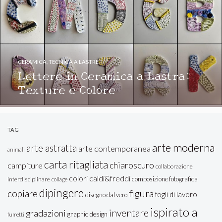
CERAMICA
,
TECNICA A LASTRE
Lettere in Ceramica a Lastra:
Texture e Colore
TAG
arte moderna
arte astratta
arte contemporanea
animali
carta ritagliata
chiaroscuro
campiture
collaborazione
colori caldi&freddi
composizione fotografica
interdisciplinare
collage
dipingere
figura
copiare
fogli di lavoro
disegno dal vero
ispirato a
inventare
gradazioni
graphic design
fumetti