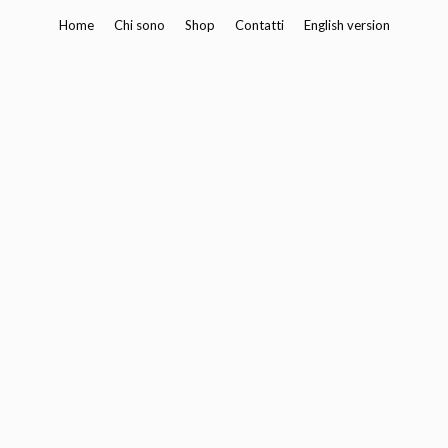
Vai
Home
Chi sono
Shop
Contatti
English version
al
contenuto