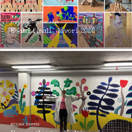
EVENTI & MOSTRE
,
INSEGNARE
Esami finali: lavori 2026
PITTURA
,
TEMPERE
Un murales per l’ultimo giorno