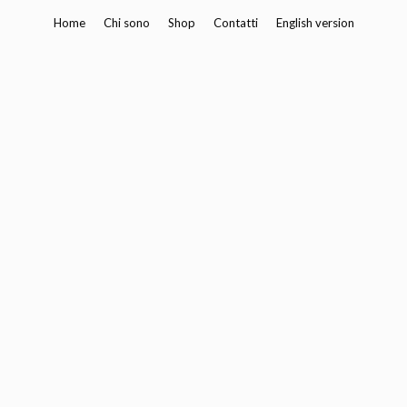
Vai
Home
Chi sono
Shop
Contatti
English version
al
contenuto