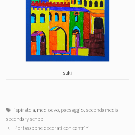
suki
Tag
ispirato a
,
medioevo
,
paesaggio
,
seconda media
,
secondary school
Portasapone decorati con centrini