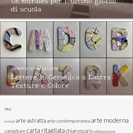
di scuola
CERAMICA
,
TECNICA A LASTRE
Lettere in Ceramica a Lastra:
Texture e Colore
TAG
arte moderna
arte astratta
arte contemporanea
animali
carta ritagliata
chiaroscuro
campiture
collaborazione