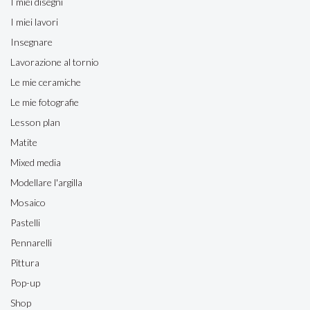
I miei disegni
I miei lavori
Insegnare
Lavorazione al tornio
Le mie ceramiche
Le mie fotografie
Lesson plan
Matite
Mixed media
Modellare l'argilla
Mosaico
Pastelli
Pennarelli
Pittura
Pop-up
Shop