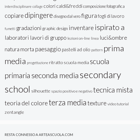
colori caldi&freddi
composizione fotografica
interdisciplinare
collage
dipingere
figura
copiare
fogli di lavoro
disegno dal vero
ispirato a
inventare
gradazioni
graphic design
fumetti
laboratori
lavori di gruppo
luci&ombre
lezioni on-line
linea
prima
paesaggio
natura morta
pastelli ad olio
pattern
media
scuola
ritratto
scuola media
progettazione
secondary
seconda media
primaria
school
tecnica mista
silhouette
spazio positivo e negativo
terza media
teoria del colore
texture
video tutorial
zentangle
RESTA CONNESSO A ARTEASCUOLA.COM