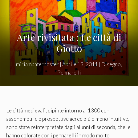
Arte rivisitata : Le città di
Giotto
miriampaternoster
|
Aprile 13, 2011
|
Disegno
,
Pennarelli
Le città medievali, dipinte intorno al 1300 con
assonometrie e prospettive aeree più o meno intuitive,
sono state reinterpretate dagli alunni di seconda, che le
hanno colorate con i pennarelli in modo molto