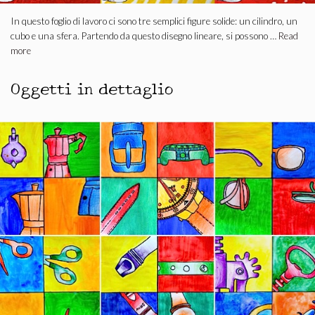
In questo foglio di lavoro ci sono tre semplici figure solide: un cilindro, un
cubo e una sfera. Partendo da questo disegno lineare, si possono …
Read
more
Oggetti in dettaglio