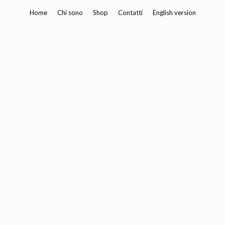
Vai
Home
Chi sono
Shop
Contatti
English version
al
contenuto