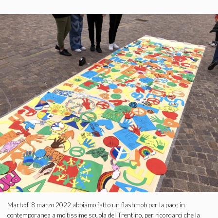
Martedì 8 marzo 2022 abbiamo fatto un flashmob per la pace in
contemporanea a moltissime scuola del Trentino, per ricordarci che la