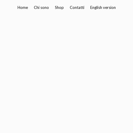
Vai
Home
Chi sono
Shop
Contatti
English version
al
contenuto