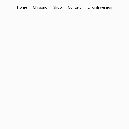
Vai
Home
Chi sono
Shop
Contatti
English version
al
contenuto