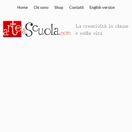
Vai
Home
Chi sono
Shop
Contatti
English version
al
contenuto
La creatività in classe
e nella vita