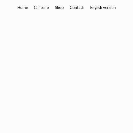
Vai
Home
Chi sono
Shop
Contatti
English version
al
contenuto