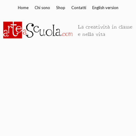
Vai
Home
Chi sono
Shop
Contatti
English version
al
contenuto
La creatività in classe
e nella vita